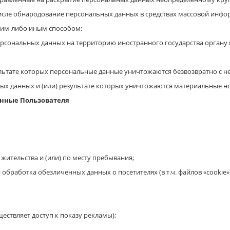
числе обнародование персональных данных в средствах массовой ин
ким-либо иным способом;
рсональных данных на территорию иностранного государства органу 
льтате которых персональные данные уничтожаются безвозвратно с 
х данных и (или) результате которых уничтожаются материальные н
анные Пользователя
жительства и (или) по месту пребывания;
 обработка обезличенных данных о посетителях (в т.ч. файлов «cookie
ествляет доступ к показу рекламы);