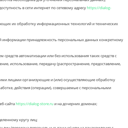
оступность в сети интернет по сетевому адресу
https://dialog-
ающих их обработку информационных технологий и технических
ной информации принадлежность персональных данных конкретному
 средств автоматизации или без использования таких средств с
ение, использование, передачу (распространение, предоставление,
угими лицами организующие и (или) осуществляющие обработку
аботке, действия (операции), совершаемые с персональными
еб-сайта
https://dialog-store.ru
и на дочерних доменах;
еленному кругу лиц;
 лиц (передача персональных данных) или на ознакомление с