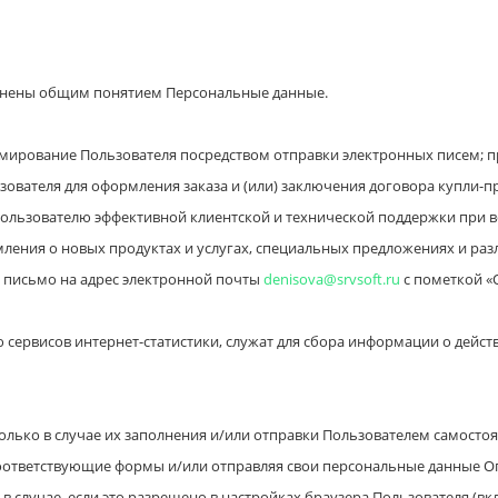
инены общим понятием Персональные данные.
ирование Пользователя посредством отправки электронных писем; пр
зователя для оформления заказа и (или) заключения договора купли-
Пользователю эффективной клиентской и технической поддержки при в
ения о новых продуктах и услугах, специальных предложениях и разл
письмо на адрес электронной почты
denisova@srvsoft.ru
с пометкой «
рвисов интернет-статистики, служат для сбора информации о действи
лько в случае их заполнения и/или отправки Пользователем самост
оответствующие формы и/или отправляя свои персональные данные Оп
 случае, если это разрешено в настройках браузера Пользователя (вк