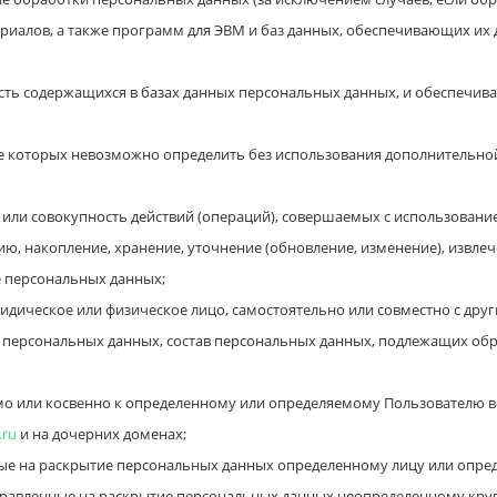
иалов, а также программ для ЭВМ и баз данных, обеспечивающих их д
ть содержащихся в базах данных персональных данных, и обеспечив
ате которых невозможно определить без использования дополнитель
или совокупность действий (операций), совершаемых с использованием
ю, накопление, хранение, уточнение (обновление, изменение), извлеч
е персональных данных;
идическое или физическое лицо, самостоятельно или совместно с др
 персональных данных, состав персональных данных, подлежащих обр
о или косвенно к определенному или определяемому Пользователю в
.ru
и на дочерних доменах;
ые на раскрытие персональных данных определенному лицу или опред
равленные на раскрытие персональных данных неопределенному кругу