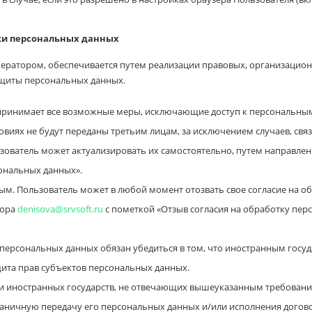
тки персональных данных
ератором, обеспечивается путем реализации правовых, организацион
ащиты персональных данных.
 принимает все возможные меры, исключающие доступ к персональн
овиях не будут переданы третьим лицам, за исключением случаев, св
ьзователь может актуализировать их самостоятельно, путем направле
ональных данных».
м. Пользователь может в любой момент отозвать свое согласие на о
тора
denisova@srvsoft.ru
с пометкой «Отзыв согласия на обработку пер
персональных данных обязан убедиться в том, что иностранным госуд
ита прав субъектов персональных данных.
 иностранных государств, не отвечающих вышеуказанным требованиям
ничную передачу его персональных данных и/или исполнения договор