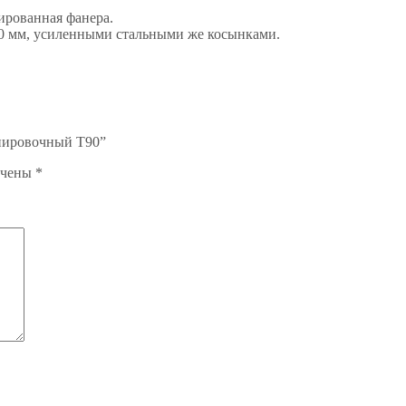
ированная фанера.
0 мм, усиленными стальными же косынками.
енировочный T90”
ечены
*