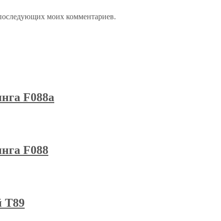
ля последующих моих комментариев.
нга F088a
нга F088
 T89